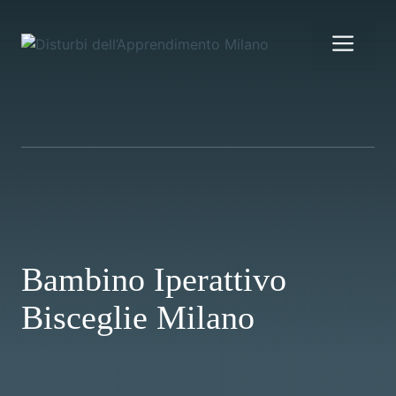
Vai
al
Me
contenuto
Bambino Iperattivo
Bisceglie Milano