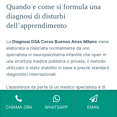
Quando e come si formula una
diagnosi di disturbi
dell’apprendimento
La
Diagnosi DSA Corso Buenos Aires Milano
viene
elaborata e rilasciata normalmente da uno
specialista in neuropsichiatria infantile che operi in
una struttura medica pubblica o privata, il metodo
utilizzato è stato stabilito in base a precisi standard
diagnostici internazionali.
L’assistenza da parte di un medico specialista è di
fondamentale importanza per i pazienti e per le
famiglie, che possono contare su di un supporto
professionale e sicuro e affrontare meglio il
CHIAMA ORA
WHATSAPP
EMAIL
contesto della scuola e dell’istruzione, fornendo