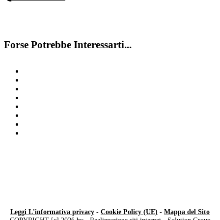
Forse Potrebbe Interessarti...
Contattaci
Disturbo specifico linguaggio
Disturbi Emotivi
Miglioramento Del Linguaggio
Disturbo specifico del linguaggio
Disturbi di Comportamento Milano
Problemi di memoria
Disturbo Dell’Apprendimento
Leggi L'informativa privacy
-
Cookie Policy (UE)
-
Mappa del Sito
COPYRIGHT [c] 2026 by -
Realizzazione siti internet
-
Solution Group