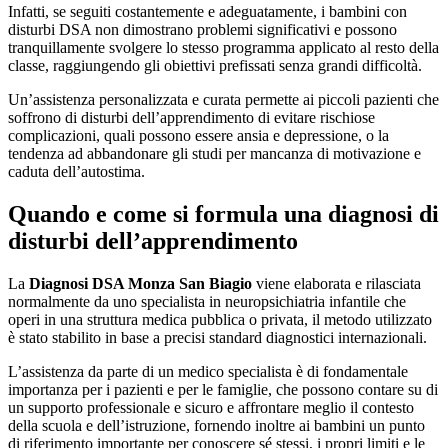
Infatti, se seguiti costantemente e adeguatamente, i bambini con
disturbi DSA non dimostrano problemi significativi e possono
tranquillamente svolgere lo stesso programma applicato al resto della
classe, raggiungendo gli obiettivi prefissati senza grandi difficoltà.
Un’assistenza personalizzata e curata permette ai piccoli pazienti che
soffrono di disturbi dell’apprendimento di evitare rischiose
complicazioni, quali possono essere ansia e depressione, o la
tendenza ad abbandonare gli studi per mancanza di motivazione e
caduta dell’autostima.
Quando e come si formula una diagnosi di
disturbi dell’apprendimento
La
Diagnosi DSA Monza San Biagio
viene elaborata e rilasciata
normalmente da uno specialista in neuropsichiatria infantile che
operi in una struttura medica pubblica o privata, il metodo utilizzato
è stato stabilito in base a precisi standard diagnostici internazionali.
L’assistenza da parte di un medico specialista è di fondamentale
importanza per i pazienti e per le famiglie, che possono contare su di
un supporto professionale e sicuro e affrontare meglio il contesto
della scuola e dell’istruzione, fornendo inoltre ai bambini un punto
di riferimento importante per conoscere sé stessi, i propri limiti e le