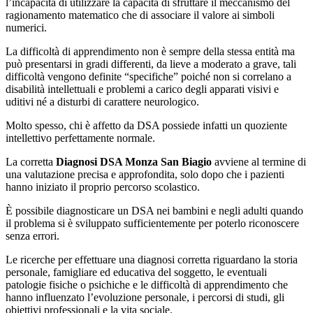
l’incapacità di utilizzare la capacità di sfruttare il meccanismo del
ragionamento matematico che di associare il valore ai simboli
numerici.
La difficoltà di apprendimento non è sempre della stessa entità ma
può presentarsi in gradi differenti, da lieve a moderato a grave, tali
difficoltà vengono definite “specifiche” poiché non si correlano a
disabilità intellettuali e problemi a carico degli apparati visivi e
uditivi né a disturbi di carattere neurologico.
Molto spesso, chi è affetto da DSA possiede infatti un quoziente
intellettivo perfettamente normale.
La corretta
Diagnosi DSA Monza San Biagio
avviene al termine di
una valutazione precisa e approfondita, solo dopo che i pazienti
hanno iniziato il proprio percorso scolastico.
È possibile diagnosticare un DSA nei bambini e negli adulti quando
il problema si è sviluppato sufficientemente per poterlo riconoscere
senza errori.
Le ricerche per effettuare una diagnosi corretta riguardano la storia
personale, famigliare ed educativa del soggetto, le eventuali
patologie fisiche o psichiche e le difficoltà di apprendimento che
hanno influenzato l’evoluzione personale, i percorsi di studi, gli
obiettivi professionali e la vita sociale.