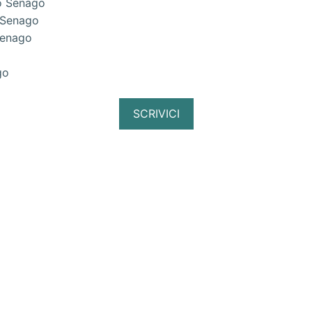
to Senago
 Senago
Senago
o
go
SCRIVICI