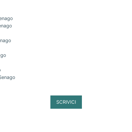
Senago
Senago
enago
ago
o
 Senago
SCRIVICI