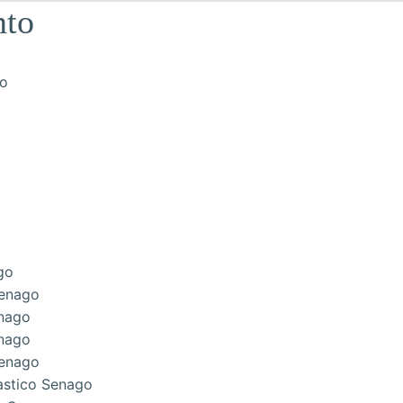
nto
go
Senago
enago
enago
Senago
lastico Senago