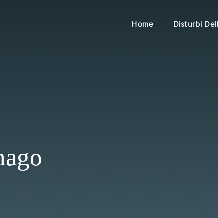
Home
Disturbi De
nago