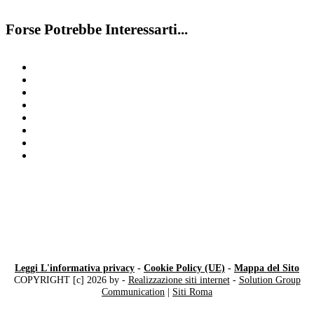
Forse Potrebbe Interessarti...
Bambino Iperattivo
Disturbo Dell’Apprendimento
Disturbi di Comportamento Milano
Valutazione Alunni Milano
Disturbi Emotivi
Dislessia
Test disturbi dell’apprendimento
Riabilitazione DSA
Leggi L'informativa privacy
-
Cookie Policy (UE)
-
Mappa del Sito
COPYRIGHT [c] 2026 by -
Realizzazione siti internet
-
Solution Group
Communication
|
Siti Roma