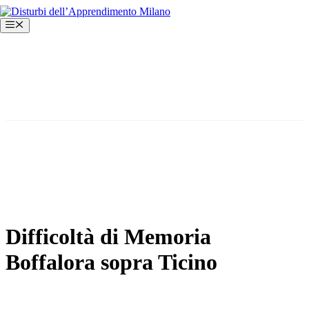
Vai
al
Menu
contenuto
Difficoltà di Memoria
Boffalora sopra Ticino