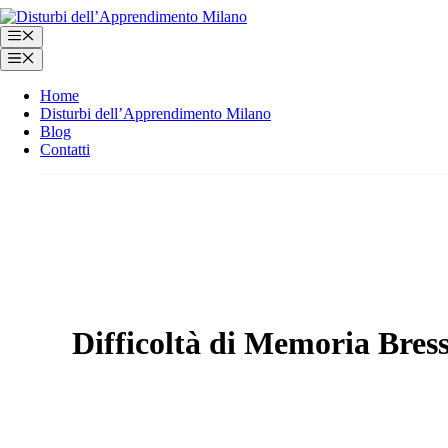
Vai
al
Menu
contenuto
Menu
Home
Disturbi dell’Apprendimento Milano
Blog
Contatti
Difficoltà di Memoria Bres