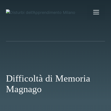
Vai
al
Me
contenuto
Difficoltà di Memoria
Magnago