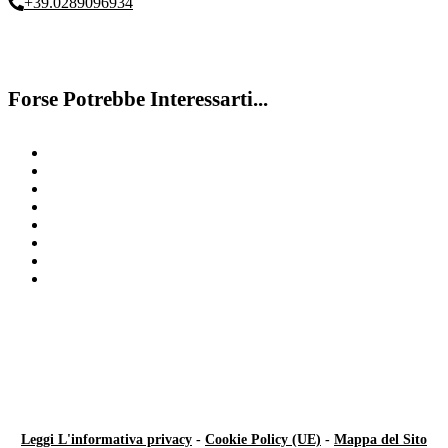
+39.0289096934
Forse Potrebbe Interessarti...
Test apprendimento
Test disturbi dell’apprendimento
Riabilitazione DSA
Disturbi Emotivi Milano
Disturbo specifico del linguaggio
Discalculia
Diagnosi DSA
Difficoltà di Memoria Milano
Leggi L'informativa privacy
-
Cookie Policy (UE)
-
Mappa del Sito