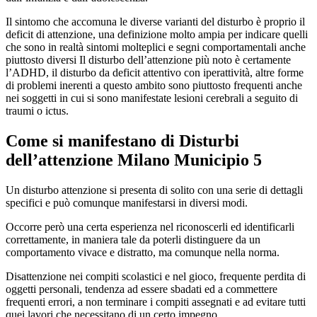
Il sintomo che accomuna le diverse varianti del disturbo è proprio il
deficit di attenzione, una definizione molto ampia per indicare quelli
che sono in realtà sintomi molteplici e segni comportamentali anche
piuttosto diversi Il disturbo dell’attenzione più noto è certamente
l’ADHD, il disturbo da deficit attentivo con iperattività, altre forme
di problemi inerenti a questo ambito sono piuttosto frequenti anche
nei soggetti in cui si sono manifestate lesioni cerebrali a seguito di
traumi o ictus.
Come si manifestano di
Disturbi
dell’attenzione Milano Municipio 5
Un disturbo attenzione si presenta di solito con una serie di dettagli
specifici e può comunque manifestarsi in diversi modi.
Occorre però una certa esperienza nel riconoscerli ed identificarli
correttamente, in maniera tale da poterli distinguere da un
comportamento vivace e distratto, ma comunque nella norma.
Disattenzione nei compiti scolastici e nel gioco, frequente perdita di
oggetti personali, tendenza ad essere sbadati ed a commettere
frequenti errori, a non terminare i compiti assegnati e ad evitare tutti
quei lavori che necessitano di un certo impegno.