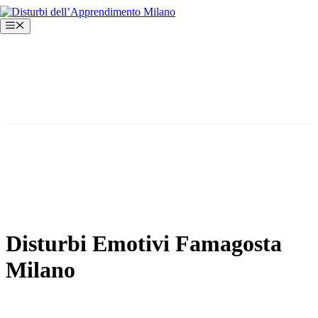
Vai
al
Menu
contenuto
Disturbi Emotivi Famagosta
Milano