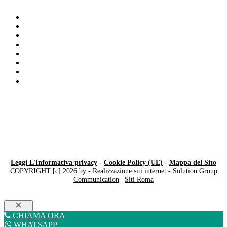
Disturbo Dell’Apprendimento
Test disturbi dell’apprendimento
Difficoltà della memoria
Difficoltà di Memoria Milano
Disturbi di Comportamento Milano
Disturbo del linguaggio del bambino
Bambino Iperattivo Milano
Disturbo Del Linguaggio
Leggi L'informativa privacy
-
Cookie Policy (UE)
-
Mappa del Sito
COPYRIGHT [c] 2026 by -
Realizzazione siti internet
-
Solution Group
Communication
|
Siti Roma
Chiudi
CHIAMA ORA
WHATSAPP