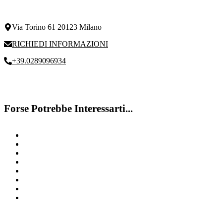
Via Torino 61 20123 Milano
RICHIEDI INFORMAZIONI
+39.0289096934
Forse Potrebbe Interessarti...
Difficoltà Di Memoria
Difficoltà di Memoria Milano
Dislessia
Disturbo Del Linguaggio
Sostegno Nell’Apprendimento
Valutazione Alunni Milano
Riabilitazione DSA
Riabilitazione DSA Milano