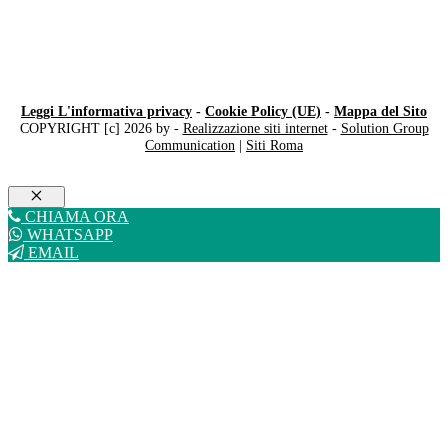
Leggi L'informativa privacy
-
Cookie Policy (UE)
-
Mappa del Sito
COPYRIGHT [c] 2026 by -
Realizzazione siti internet
-
Solution Group
Communication
|
Siti Roma
Chiudi
CHIAMA ORA
WHATSAPP
EMAIL