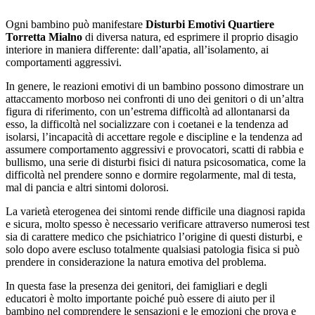
Ogni bambino può manifestare
Disturbi Emotivi Quartiere
Torretta Mialno
di diversa natura, ed esprimere il proprio disagio
interiore in maniera differente: dall’apatia, all’isolamento, ai
comportamenti aggressivi.
In genere, le reazioni emotivi di un bambino possono dimostrare un
attaccamento morboso nei confronti di uno dei genitori o di un’altra
figura di riferimento, con un’estrema difficoltà ad allontanarsi da
esso, la difficoltà nel socializzare con i coetanei e la tendenza ad
isolarsi, l’incapacità di accettare regole e discipline e la tendenza ad
assumere comportamento aggressivi e provocatori, scatti di rabbia e
bullismo, una serie di disturbi fisici di natura psicosomatica, come la
difficoltà nel prendere sonno e dormire regolarmente, mal di testa,
mal di pancia e altri sintomi dolorosi.
La varietà eterogenea dei sintomi rende difficile una diagnosi rapida
e sicura, molto spesso è necessario verificare attraverso numerosi test
sia di carattere medico che psichiatrico l’origine di questi disturbi, e
solo dopo avere escluso totalmente qualsiasi patologia fisica si può
prendere in considerazione la natura emotiva del problema.
In questa fase la presenza dei genitori, dei famigliari e degli
educatori è molto importante poiché può essere di aiuto per il
bambino nel comprendere le sensazioni e le emozioni che prova e