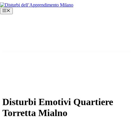
Vai
al
Menu
contenuto
Disturbi Emotivi Quartiere
Torretta Mialno