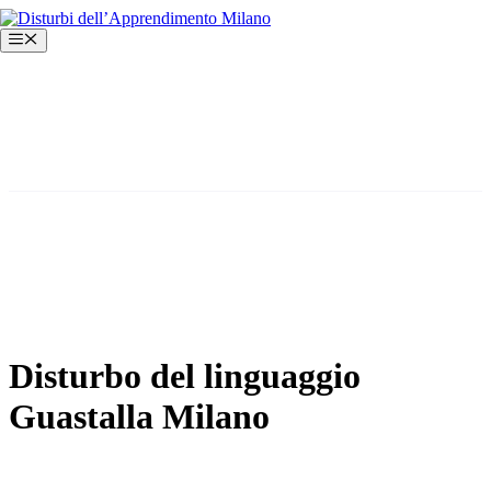
Vai
al
Menu
contenuto
Disturbo del linguaggio
Guastalla Milano