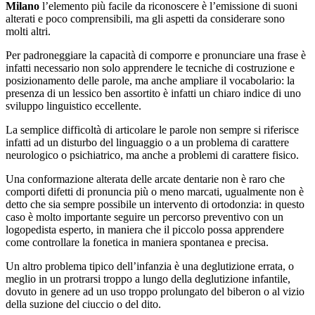
Milano
l’elemento più facile da riconoscere è l’emissione di suoni
alterati e poco comprensibili, ma gli aspetti da considerare sono
molti altri.
Per padroneggiare la capacità di comporre e pronunciare una frase è
infatti necessario non solo apprendere le tecniche di costruzione e
posizionamento delle parole, ma anche ampliare il vocabolario: la
presenza di un lessico ben assortito è infatti un chiaro indice di uno
sviluppo linguistico eccellente.
La semplice difficoltà di articolare le parole non sempre si riferisce
infatti ad un disturbo del linguaggio o a un problema di carattere
neurologico o psichiatrico, ma anche a problemi di carattere fisico.
Una conformazione alterata delle arcate dentarie non è raro che
comporti difetti di pronuncia più o meno marcati, ugualmente non è
detto che sia sempre possibile un intervento di ortodonzia: in questo
caso è molto importante seguire un percorso preventivo con un
logopedista esperto, in maniera che il piccolo possa apprendere
come controllare la fonetica in maniera spontanea e precisa.
Un altro problema tipico dell’infanzia è una deglutizione errata, o
meglio in un protrarsi troppo a lungo della deglutizione infantile,
dovuto in genere ad un uso troppo prolungato del biberon o al vizio
della suzione del ciuccio o del dito.