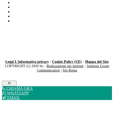
Disortografia
Miglioramento Del Linguaggio
Test apprendimento
Disturbo specifico del linguaggio
Diagnosi DSA Milano
Leggi L'informativa privacy
-
Cookie Policy (UE)
-
Mappa del Sito
COPYRIGHT [c] 2026 by -
Realizzazione siti internet
-
Solution Group
Communication
|
Siti Roma
Chiudi
CHIAMA ORA
WHATSAPP
EMAIL