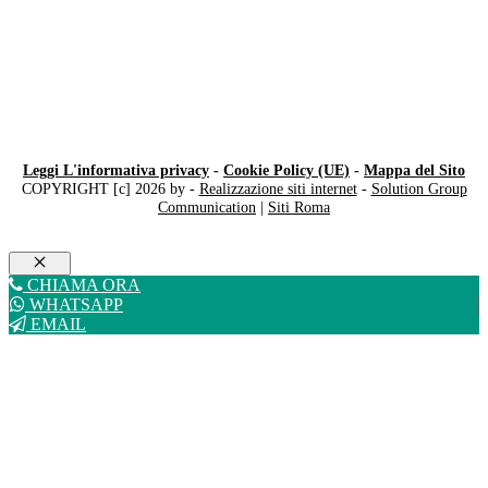
Leggi L'informativa privacy
-
Cookie Policy (UE)
-
Mappa del Sito
COPYRIGHT [c] 2026 by -
Realizzazione siti internet
-
Solution Group
Communication
|
Siti Roma
Chiudi
CHIAMA ORA
WHATSAPP
EMAIL