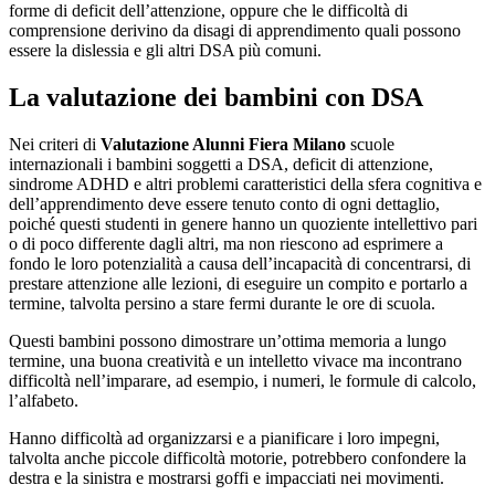
forme di deficit dell’attenzione, oppure che le difficoltà di
comprensione derivino da disagi di apprendimento quali possono
essere la dislessia e gli altri DSA più comuni.
La valutazione dei bambini con DSA
Nei criteri di
Valutazione Alunni Fiera Milano
scuole
internazionali i bambini soggetti a DSA, deficit di attenzione,
sindrome ADHD e altri problemi caratteristici della sfera cognitiva e
dell’apprendimento deve essere tenuto conto di ogni dettaglio,
poiché questi studenti in genere hanno un quoziente intellettivo pari
o di poco differente dagli altri, ma non riescono ad esprimere a
fondo le loro potenzialità a causa dell’incapacità di concentrarsi, di
prestare attenzione alle lezioni, di eseguire un compito e portarlo a
termine, talvolta persino a stare fermi durante le ore di scuola.
Questi bambini possono dimostrare un’ottima memoria a lungo
termine, una buona creatività e un intelletto vivace ma incontrano
difficoltà nell’imparare, ad esempio, i numeri, le formule di calcolo,
l’alfabeto.
Hanno difficoltà ad organizzarsi e a pianificare i loro impegni,
talvolta anche piccole difficoltà motorie, potrebbero confondere la
destra e la sinistra e mostrarsi goffi e impacciati nei movimenti.