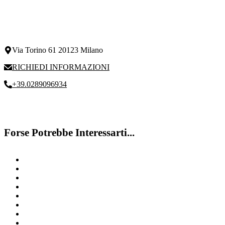
Via Torino 61 20123 Milano
RICHIEDI INFORMAZIONI
+39.0289096934
Forse Potrebbe Interessarti...
Bambino Iperattivo
Riabilitazione DSA
Diagnosi DSA
Disturbi emotivi
Contattaci
Deficit attenzione
Disturbo del linguaggio Milano
Dislessia