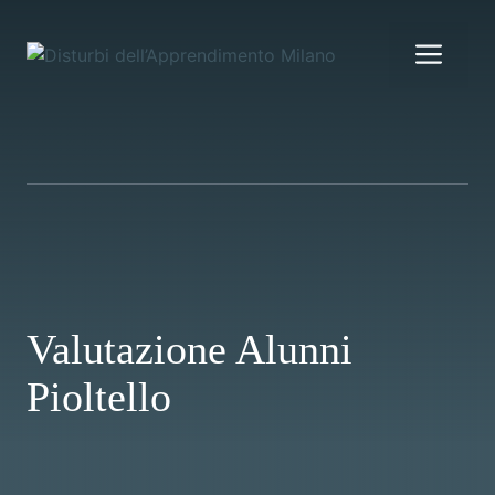
Vai
al
Me
contenuto
Valutazione Alunni
Pioltello