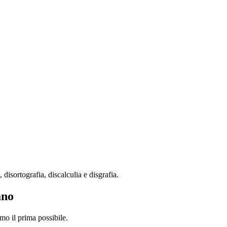
isortografia, discalculia e disgrafia.
ano