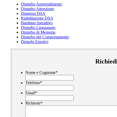
Disturbo Apprendimento
Disturbo Attenzione
Diagnosi DSA
Riabilitazione DSA
Bambino Iperattivo
Disturbo Linguaggio
Disturbo di Memoria
Disturbo del Comportamento
Disturbi Emotivi
Richied
Nome e Cognome
*
Telefono
*
Email
*
Richiesta
*