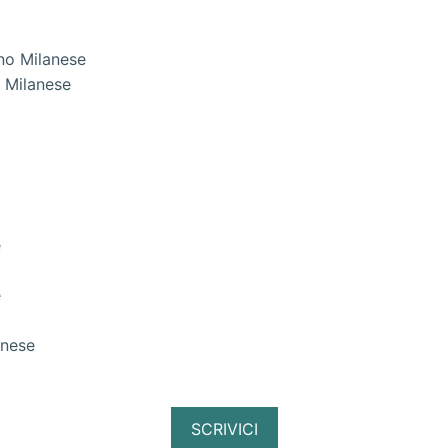
 Milanese
e
e
anese
SCRIVICI