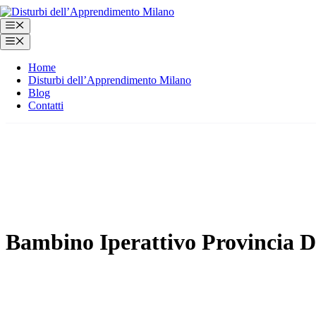
Vai
al
Menu
contenuto
Menu
Home
Disturbi dell’Apprendimento Milano
Blog
Contatti
Bambino Iperattivo Provincia D