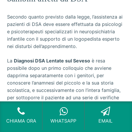
Secondo quanto previsto dalla legge, l’assistenza ai
pazienti di DSA deve essere effettuata da psicologi
e psicoterapeuti specializzati in neuropsichiatria
infantile con il supporto di un logopedista esperto
nei disturbi dell’apprendimento.
La
Diagnosi DSA Lentate sul Seveso
è resa
possibile dopo un primo colloquio che avviene
dapprima separatamente con i genitori, per
conoscere l’anamnesi del piccolo e la sua storia
scolastica, e successivamente con l’intera famiglia,
per sottoporre il paziente ad una serie di verifiche
neurologiche e psicologiche.
Dopo avere esclusa la presenza di patologie fisiche
CHIAMA ORA
WHATSAPP
EMAIL
e neurologiche che potrebbero comportare anche