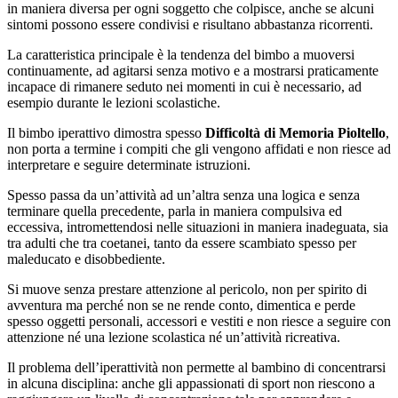
in maniera diversa per ogni soggetto che colpisce, anche se alcuni
sintomi possono essere condivisi e risultano abbastanza ricorrenti.
La caratteristica principale è la tendenza del bimbo a muoversi
continuamente, ad agitarsi senza motivo e a mostrarsi praticamente
incapace di rimanere seduto nei momenti in cui è necessario, ad
esempio durante le lezioni scolastiche.
Il bimbo iperattivo dimostra spesso
Difficoltà di Memoria Pioltello
,
non porta a termine i compiti che gli vengono affidati e non riesce ad
interpretare e seguire determinate istruzioni.
Spesso passa da un’attività ad un’altra senza una logica e senza
terminare quella precedente, parla in maniera compulsiva ed
eccessiva, intromettendosi nelle situazioni in maniera inadeguata, sia
tra adulti che tra coetanei, tanto da essere scambiato spesso per
maleducato e disobbediente.
Si muove senza prestare attenzione al pericolo, non per spirito di
avventura ma perché non se ne rende conto, dimentica e perde
spesso oggetti personali, accessori e vestiti e non riesce a seguire con
attenzione né una lezione scolastica né un’attività ricreativa.
Il problema dell’iperattività non permette al bambino di concentrarsi
in alcuna disciplina: anche gli appassionati di sport non riescono a