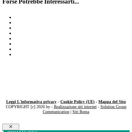
Forse Potrebbe Interessarti...
Disturbo del linguaggio Milano
Bambini iperattivi
Bambino Iperattivo Milano
Riabilitazione DSA
Disturbi dell’attenzione Milano
Disgrafia
Disturbi di comportamento
Riabilitazione DSA
Leggi L'informativa privacy
-
Cookie Policy (UE)
-
Mappa del Sito
COPYRIGHT [c] 2026 by -
Realizzazione siti internet
-
Solution Group
Communication
|
Siti Roma
Chiudi