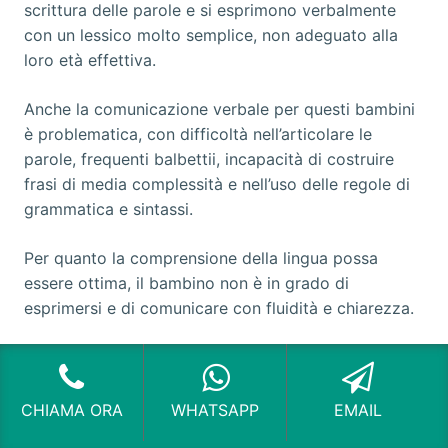
scrittura delle parole e si esprimono verbalmente
con un lessico molto semplice, non adeguato alla
loro età effettiva.
Anche la comunicazione verbale per questi bambini
è problematica, con difficoltà nell’articolare le
parole, frequenti balbettii, incapacità di costruire
frasi di media complessità e nell’uso delle regole di
grammatica e sintassi.
Per quanto la comprensione della lingua possa
essere ottima, il bambino non è in grado di
esprimersi e di comunicare con fluidità e chiarezza.
In età scolare i problemi aumentano, a causa
dell’incapacità di padroneggiare il linguaggio e la
fonetica.
CHIAMA ORA
WHATSAPP
EMAIL