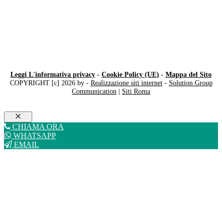
Leggi L'informativa privacy
-
Cookie Policy (UE)
-
Mappa del Sito
COPYRIGHT [c] 2026 by -
Realizzazione siti internet
-
Solution Group
Communication
|
Siti Roma
Chiudi
CHIAMA ORA
WHATSAPP
EMAIL