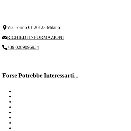
Via Torino 61 20123 Milano
RICHIEDI INFORMAZIONI
+39.0289096934
Forse Potrebbe Interessarti...
Riabilitazione Dsa
Disturbi attenzione
Disturbo specifico del linguaggio
Miglioramento Del Linguaggio
Difficoltà della memoria
Discalculia
Disturbo Dell’Apprendimento
Deficit attenzione