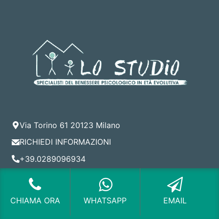
Via Torino 61 20123 Milano
RICHIEDI INFORMAZIONI
+39.0289096934
Forse Potrebbe Interessarti...
CHIAMA ORA
WHATSAPP
EMAIL