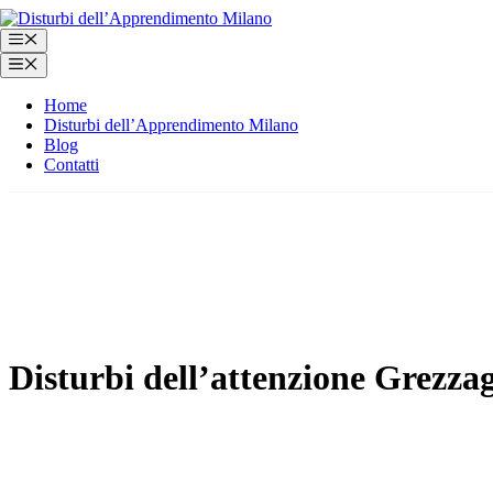
Vai
al
Menu
contenuto
Menu
Home
Disturbi dell’Apprendimento Milano
Blog
Contatti
Disturbi dell’attenzione Grezza