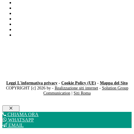
Test disturbi dell’apprendimento
Diagnosi DSA
Disturbo specifico linguaggio
Valutazione Alunni Milano
Bambini iperattivi
Disturbo del linguaggio
Diagnosi DSA Milano
Leggi L'informativa privacy
-
Cookie Policy (UE)
-
Mappa del Sito
COPYRIGHT [c] 2026 by -
Realizzazione siti internet
-
Solution Group
Communication
|
Siti Roma
Chiudi
CHIAMA ORA
WHATSAPP
EMAIL