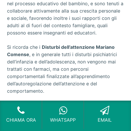
nel processo educativo del bambino, e sono tenuti a
collaborare attivamente alla sua crescita personale
e sociale, favorendo inoltre i suoi rapporti con gli
adulti al di fuori del contesto famigliare, quali
possono essere insegnanti ed educatori.
Si ricorda che i
Disturbi dell’attenzione Mariano
Comense
, e in generale tutti i disturbi psichiatrici
dell’infanzia e dell’adolescenza, non vengono mai
trattati con farmaci, ma con percorsi
comportamentali finalizzate all’apprendimento
dell’autoregolazione dell’attenzione e del
comportamento.
Si tratta di terapie che non possono offrire risultati
immediati, ma hanno successo se l’ambiente
CHIAMA ORA
WHATSAPP
EMAIL
famigliare e la scuola operano in sinergia,
applicando gli stessi metodi e valutando con lo