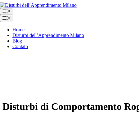
Vai
al
Menu
contenuto
Menu
Home
Disturbi dell’Apprendimento Milano
Blog
Contatti
Disturbi di Comportamento Ro