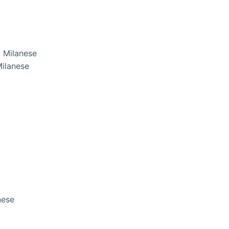
Milanese
nese