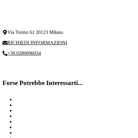
Via Torino 61 20123 Milano
RICHIEDI INFORMAZIONI
+39.0289096934
Forse Potrebbe Interessarti...
Problemi di memoria
Contattaci
Disturbi Dell’Attenzione
Miglioramento Del Linguaggio
Deficit attenzione
Disturbo Del Linguaggio
Riabilitazione DSA Milano