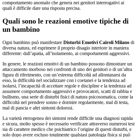
comportamento anomalo che genera nei genitori interrogativi ai
quali è difficile dare una risposta precisa.
Quali sono le reazioni emotive tipiche di
un bambino
Ogni bambino può manifestare
Disturbi Emotivi Cairoli Milano
di
diversa natura, ed esprimere il proprio disagio interiore in maniera
differente: dall’apatia, all’isolamento, ai comportamenti aggressivi.
In genere, le reazioni emotivi di un bambino possono dimostrare un
attaccamento morboso nei confronti di uno dei genitori o di un’altra
figura di riferimento, con un’estrema difficoltà ad allontanarsi da
esso, la difficoltà nel socializzare con i coetanei e la tendenza ad
isolarsi, l’incapacità di accettare regole e discipline e la tendenza ad
assumere comportamento aggressivi e provocatori, scatti di rabbia e
bullismo, una serie di disturbi fisici di natura psicosomatica, come la
difficoltà nel prendere sonno e dormire regolarmente, mal di testa,
mal di pancia e altri sintomi dolorosi.
La varietà eterogenea dei sintomi rende difficile una diagnosi rapida
e sicura, molto spesso è necessario verificare attraverso numerosi test
sia di carattere medico che psichiatrico l’origine di questi disturbi, e
solo dopo avere escluso totalmente qualsiasi patologia fisica si può