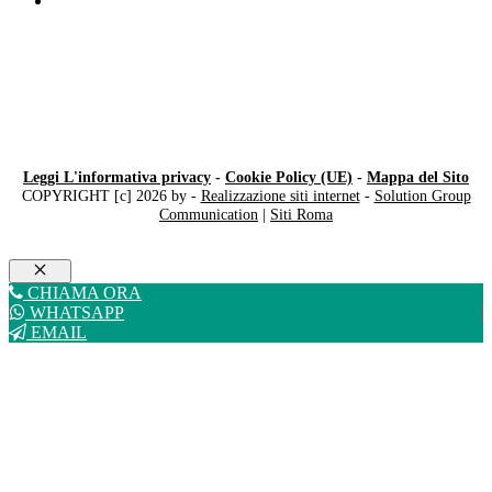
Bambini iperattivi
Leggi L'informativa privacy
-
Cookie Policy (UE)
-
Mappa del Sito
COPYRIGHT [c] 2026 by -
Realizzazione siti internet
-
Solution Group
Communication
|
Siti Roma
Chiudi
CHIAMA ORA
WHATSAPP
EMAIL