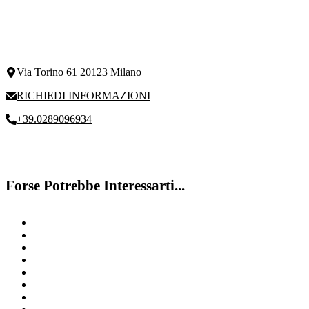
Via Torino 61 20123 Milano
RICHIEDI INFORMAZIONI
+39.0289096934
Forse Potrebbe Interessarti...
Crescita Nell’Attenzione
Disturbo del linguaggio del bambino
Difficoltà di Memoria Milano
Disturbi Emotivi Milano
Sintomi disturbi dell’attenzione
Disturbi Dell’Attenzione
Problemi di memoria