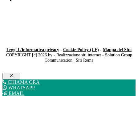
Disturbo Del Linguaggio
Leggi L'informativa privacy
-
Cookie Policy (UE)
-
Mappa del Sito
COPYRIGHT [c] 2026 by -
Realizzazione siti internet
-
Solution Group
Communication
|
Siti Roma
Chiudi
CHIAMA ORA
WHATSAPP
EMAIL