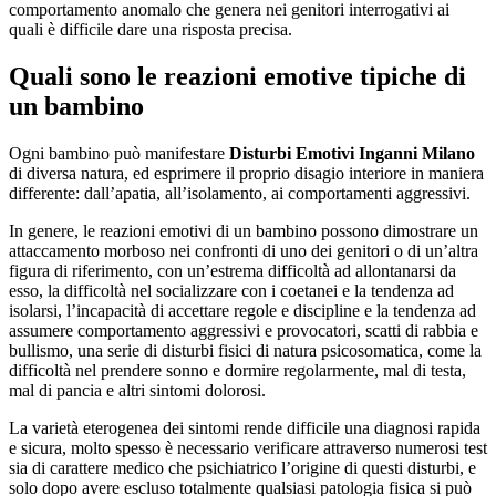
comportamento anomalo che genera nei genitori interrogativi ai
quali è difficile dare una risposta precisa.
Quali sono le reazioni emotive tipiche di
un bambino
Ogni bambino può manifestare
Disturbi Emotivi Inganni Milano
di diversa natura, ed esprimere il proprio disagio interiore in maniera
differente: dall’apatia, all’isolamento, ai comportamenti aggressivi.
In genere, le reazioni emotivi di un bambino possono dimostrare un
attaccamento morboso nei confronti di uno dei genitori o di un’altra
figura di riferimento, con un’estrema difficoltà ad allontanarsi da
esso, la difficoltà nel socializzare con i coetanei e la tendenza ad
isolarsi, l’incapacità di accettare regole e discipline e la tendenza ad
assumere comportamento aggressivi e provocatori, scatti di rabbia e
bullismo, una serie di disturbi fisici di natura psicosomatica, come la
difficoltà nel prendere sonno e dormire regolarmente, mal di testa,
mal di pancia e altri sintomi dolorosi.
La varietà eterogenea dei sintomi rende difficile una diagnosi rapida
e sicura, molto spesso è necessario verificare attraverso numerosi test
sia di carattere medico che psichiatrico l’origine di questi disturbi, e
solo dopo avere escluso totalmente qualsiasi patologia fisica si può