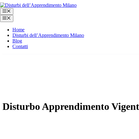
Vai
al
Menu
contenuto
Menu
Home
Disturbi dell’Apprendimento Milano
Blog
Contatti
Disturbo Apprendimento Vigent