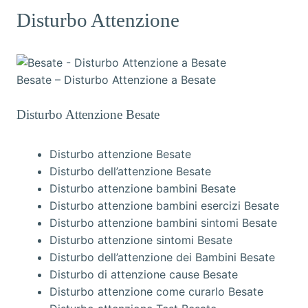
Disturbo Attenzione
Besate – Disturbo Attenzione a Besate
Disturbo Attenzione Besate
Disturbo attenzione Besate
Disturbo dell’attenzione Besate
Disturbo attenzione bambini Besate
Disturbo attenzione bambini esercizi Besate
Disturbo attenzione bambini sintomi Besate
Disturbo attenzione sintomi Besate
Disturbo dell’attenzione dei Bambini Besate
Disturbo di attenzione cause Besate
Disturbo attenzione come curarlo Besate