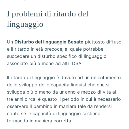
I problemi di ritardo del
linguaggio
Un
Disturbo del linguaggio Besate
piuttosto diffuso
è il ritardo in età precoce, al quale potrebbe
succedere un disturbo specifico di linguaggio
associato più o meno ad altri DSA.
Il ritardo di linguaggio è dovuto ad un rallentamento
dello sviluppo delle capacità linguistiche che si
sviluppa più o meno da un’anno e mezzo di vita ai
tre anni circa: è questo il periodo in cui è necessario
osservare il bambino in maniera tale da rendersi
conto se le capacità di linguaggio si stiano
formando in maniera corretta.