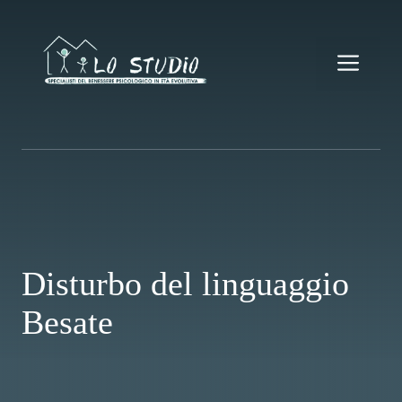
Vai
al
contenuto
Me
Disturbo del linguaggio
Besate