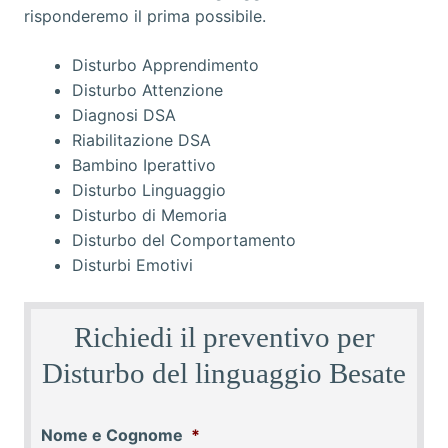
Disturbo Apprendimento
Disturbo Attenzione
Diagnosi DSA
Riabilitazione DSA
Bambino Iperattivo
Disturbo Linguaggio
Disturbo di Memoria
Disturbo del Comportamento
Disturbi Emotivi
Richiedi il preventivo per
Disturbo del linguaggio Besate
Nome e Cognome
*