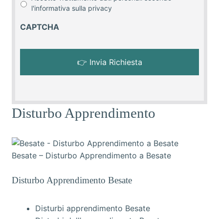
l'informativa sulla
privacy
CAPTCHA
Disturbo Apprendimento
Besate – Disturbo Apprendimento a Besate
Disturbo Apprendimento Besate
Disturbi apprendimento Besate