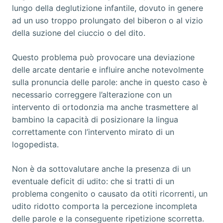
lungo della deglutizione infantile, dovuto in genere
ad un uso troppo prolungato del biberon o al vizio
della suzione del ciuccio o del dito.
Questo problema può provocare una deviazione
delle arcate dentarie e influire anche notevolmente
sulla pronuncia delle parole: anche in questo caso è
necessario correggere l’alterazione con un
intervento di ortodonzia ma anche trasmettere al
bambino la capacità di posizionare la lingua
correttamente con l’intervento mirato di un
logopedista.
Non è da sottovalutare anche la presenza di un
eventuale deficit di udito: che si tratti di un
problema congenito o causato da otiti ricorrenti, un
udito ridotto comporta la percezione incompleta
delle parole e la conseguente ripetizione scorretta.