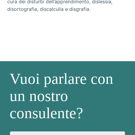
cura dei disturbi dell’apprendimento, dislessia,
disortografia, discalculia e disgrafia.
Vuoi parlare con
un nostro
consulente?