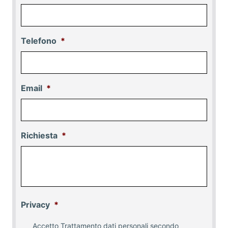
Telefono
*
Email
*
Richiesta
*
Privacy
*
Accetto Trattamento dati personali secondo