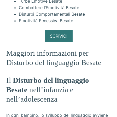
Turbe Emotive Besate
Combattere l’Emotività Besate
Disturbi Comportamentali Besate
Emotività Eccessiva Besate
SCRIVICI
Maggiori informazioni per
Disturbo del linguaggio Besate
Il
Disturbo del linguaggio
Besate
nell’infanzia e
nell’adolescenza
In ogni bambino, lo sviluppo del linguaggio avviene