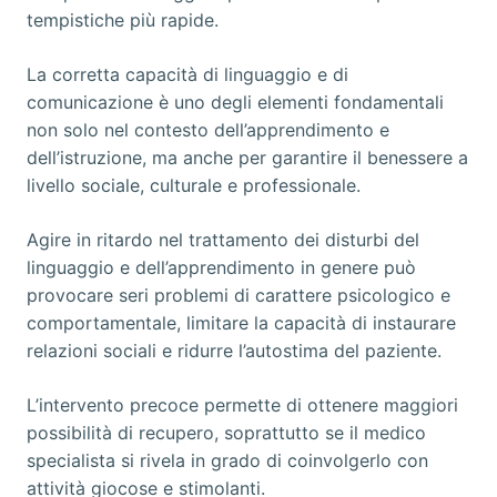
tempistiche più rapide.
La corretta capacità di linguaggio e di
comunicazione è uno degli elementi fondamentali
non solo nel contesto dell’apprendimento e
dell’istruzione, ma anche per garantire il benessere a
livello sociale, culturale e professionale.
Agire in ritardo nel trattamento dei disturbi del
linguaggio e dell’apprendimento in genere può
provocare seri problemi di carattere psicologico e
comportamentale, limitare la capacità di instaurare
relazioni sociali e ridurre l’autostima del paziente.
L’intervento precoce permette di ottenere maggiori
possibilità di recupero, soprattutto se il medico
specialista si rivela in grado di coinvolgerlo con
attività giocose e stimolanti.