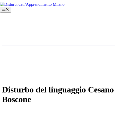
Vai
al
Menu
contenuto
Disturbo del linguaggio Cesano
Boscone