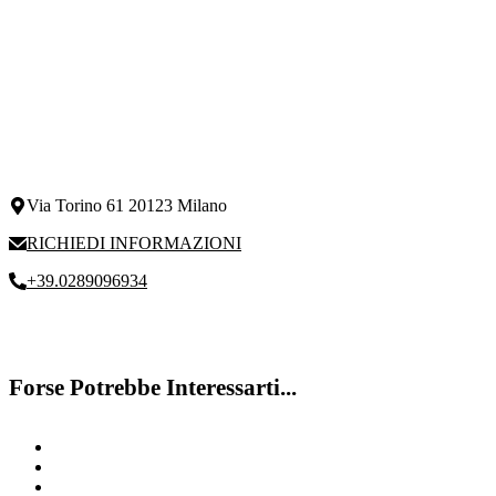
Via Torino 61 20123 Milano
RICHIEDI INFORMAZIONI
+39.0289096934
Forse Potrebbe Interessarti...
Bambini iperattivi
Sostegno Nell’Apprendimento
Disturbi di comportamento