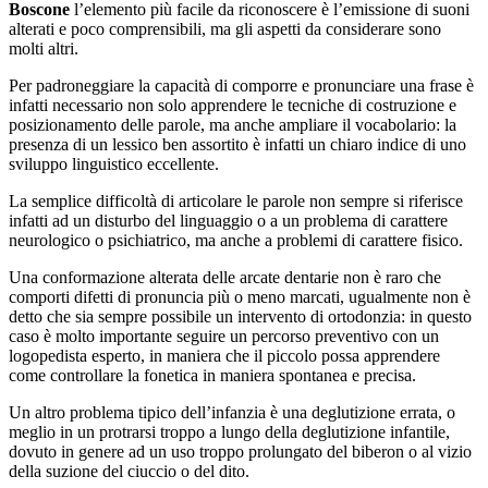
Boscone
l’elemento più facile da riconoscere è l’emissione di suoni
alterati e poco comprensibili, ma gli aspetti da considerare sono
molti altri.
Per padroneggiare la capacità di comporre e pronunciare una frase è
infatti necessario non solo apprendere le tecniche di costruzione e
posizionamento delle parole, ma anche ampliare il vocabolario: la
presenza di un lessico ben assortito è infatti un chiaro indice di uno
sviluppo linguistico eccellente.
La semplice difficoltà di articolare le parole non sempre si riferisce
infatti ad un disturbo del linguaggio o a un problema di carattere
neurologico o psichiatrico, ma anche a problemi di carattere fisico.
Una conformazione alterata delle arcate dentarie non è raro che
comporti difetti di pronuncia più o meno marcati, ugualmente non è
detto che sia sempre possibile un intervento di ortodonzia: in questo
caso è molto importante seguire un percorso preventivo con un
logopedista esperto, in maniera che il piccolo possa apprendere
come controllare la fonetica in maniera spontanea e precisa.
Un altro problema tipico dell’infanzia è una deglutizione errata, o
meglio in un protrarsi troppo a lungo della deglutizione infantile,
dovuto in genere ad un uso troppo prolungato del biberon o al vizio
della suzione del ciuccio o del dito.