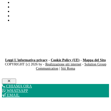
Difficoltà Di Memoria
Dislessia
Disturbi Emotivi Milano
Difficoltà della memoria
Riabilitazione DSA Milano
Leggi L'informativa privacy
-
Cookie Policy (UE)
-
Mappa del Sito
COPYRIGHT [c] 2026 by -
Realizzazione siti internet
-
Solution Group
Communication
|
Siti Roma
Chiudi
CHIAMA ORA
WHATSAPP
EMAIL