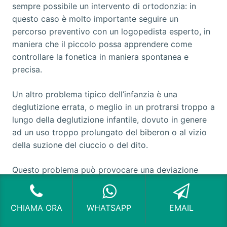
sempre possibile un intervento di ortodonzia: in
questo caso è molto importante seguire un
percorso preventivo con un logopedista esperto, in
maniera che il piccolo possa apprendere come
controllare la fonetica in maniera spontanea e
precisa.
Un altro problema tipico dell’infanzia è una
deglutizione errata, o meglio in un protrarsi troppo a
lungo della deglutizione infantile, dovuto in genere
ad un uso troppo prolungato del biberon o al vizio
della suzione del ciuccio o del dito.
Questo problema può provocare una deviazione
delle arcate dentarie e influire anche notevolmente
sulla pronuncia delle parole: anche in questo caso è
CHIAMA ORA
WHATSAPP
EMAIL
necessario correggere l’alterazione con un
intervento di ortodonzia ma anche trasmettere al