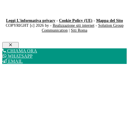
Leggi L'informativa privacy
-
Cookie Policy (UE)
-
Mappa del Sito
COPYRIGHT [c] 2026 by -
Realizzazione siti internet
-
Solution Group
Communication
|
Siti Roma
Chiudi
CHIAMA ORA
WHATSAPP
EMAIL