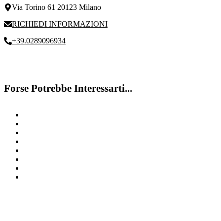
Via Torino 61 20123 Milano
RICHIEDI INFORMAZIONI
+39.0289096934
Forse Potrebbe Interessarti...
Disgrafia
Test disturbi dell’apprendimento
Difficoltà di Memoria Milano
Contattaci
Disturbo del linguaggio
Bambino Iperattivo Milano
Discalculia
Disturbo specifico linguaggio