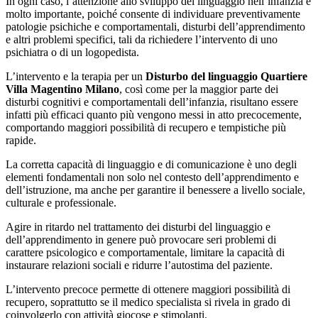
In ogni caso, l’attenzione allo sviluppo del linguaggio nell’infanzia è
molto importante, poiché consente di individuare preventivamente
patologie psichiche e comportamentali, disturbi dell’apprendimento
e altri problemi specifici, tali da richiedere l’intervento di uno
psichiatra o di un logopedista.
L’intervento e la terapia per un
Disturbo del linguaggio Quartiere
Villa Magentino Milano
, così come per la maggior parte dei
disturbi cognitivi e comportamentali dell’infanzia, risultano essere
infatti più efficaci quanto più vengono messi in atto precocemente,
comportando maggiori possibilità di recupero e tempistiche più
rapide.
La corretta capacità di linguaggio e di comunicazione è uno degli
elementi fondamentali non solo nel contesto dell’apprendimento e
dell’istruzione, ma anche per garantire il benessere a livello sociale,
culturale e professionale.
Agire in ritardo nel trattamento dei disturbi del linguaggio e
dell’apprendimento in genere può provocare seri problemi di
carattere psicologico e comportamentale, limitare la capacità di
instaurare relazioni sociali e ridurre l’autostima del paziente.
L’intervento precoce permette di ottenere maggiori possibilità di
recupero, soprattutto se il medico specialista si rivela in grado di
coinvolgerlo con attività giocose e stimolanti.