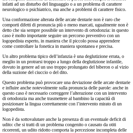
infatti ad un disturbo del linguaggio o a un problema di carattere
neurologico o psichiatrico, ma anche a problemi di carattere fisico.
Una conformazione alterata delle arcate dentarie non è raro che
comporti difetti di pronuncia più o meno marcati, ugualmente non è
detto che sia sempre possibile un intervento di ortodonzia: in questo
caso è molto importante seguire un percorso preventivo con un
logopedista esperto, in maniera che il piccolo possa apprendere
come controllare la fonetica in maniera spontanea e precisa.
Un altro problema tipico dell’infanzia è una deglutizione errata, o
meglio in un protrarsi troppo a lungo della deglutizione infantile,
dovuto in genere ad un uso troppo prolungato del biberon o al vizio
della suzione del ciuccio o del dito.
Questo problema può provocare una deviazione delle arcate dentarie
e influire anche notevolmente sulla pronuncia delle parole: anche in
questo caso è necessario correggere l’alterazione con un intervento
di ortodonzia ma anche trasmettere al bambino la capacità di
posizionare la lingua correttamente con l’intervento mirato di un
logopedista.
Non è da sottovalutare anche la presenza di un eventuale deficit di
udito: che si tratti di un problema congenito o causato da otiti
ricorrenti, un udito ridotto comporta la percezione incompleta delle