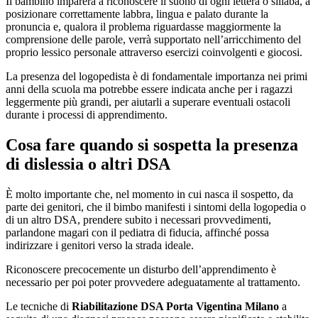
Il bambino imparerà a riconoscere il suono di ogni lettera o sillaba, a
posizionare correttamente labbra, lingua e palato durante la
pronuncia e, qualora il problema riguardasse maggiormente la
comprensione delle parole, verrà supportato nell’arricchimento del
proprio lessico personale attraverso esercizi coinvolgenti e giocosi.
La presenza del logopedista è di fondamentale importanza nei primi
anni della scuola ma potrebbe essere indicata anche per i ragazzi
leggermente più grandi, per aiutarli a superare eventuali ostacoli
durante i processi di apprendimento.
Cosa fare quando si sospetta la presenza
di dislessia o altri DSA
È molto importante che, nel momento in cui nasca il sospetto, da
parte dei genitori, che il bimbo manifesti i sintomi della logopedia o
di un altro DSA, prendere subito i necessari provvedimenti,
parlandone magari con il pediatra di fiducia, affinché possa
indirizzare i genitori verso la strada ideale.
Riconoscere precocemente un disturbo dell’apprendimento è
necessario per poi poter provvedere adeguatamente al trattamento.
Le tecniche di
Riabilitazione DSA Porta Vigentina Milano
a