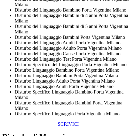
Milano
Disturbo del Linguaggio Bambino Porta Vigentina Milano
Disturbo del Linguaggio Bambini di 4 anni Porta Vigentina
Milano
Disturbo del Linguaggio Bambini di 5 anni Porta Vigentina
Milano
Disturbo del Linguaggio Bambini Porta Vigentina Milano
Disturbo del Linguaggio Adulti Porta Vigentina Milano
Disturbo del Linguaggio Adulto Porta Vigentina Milano
Disturbo del Linguaggio Cause Porta Vigentina Milano
Disturbo del Linguaggio Test Porta Vigentina Milano
Disturbo Specifico del Linguaggio Porta Vigentina Milano
Disturbo Linguaggio Bambino Porta Vigentina Milano
Disturbo Linguaggio Bambini Porta Vigentina Milano
Disturbo Linguaggio Adulto Porta Vigentina Milano
Disturbo Linguaggio Adulti Porta Vigentina Milano
Disturbo Specifico Linguaggio Bambino Porta Vigentina
Milano
Disturbo Specifico Linguaggio Bambini Porta Vigentina
Milano
Disturbo Specifico Linguaggio Porta Vigentina Milano
SCRIVICI