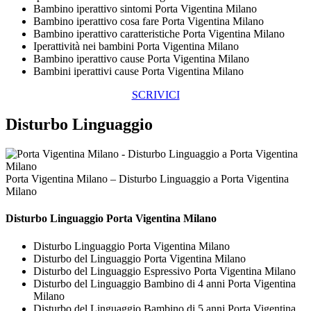
Bambino iperattivo sintomi Porta Vigentina Milano
Bambino iperattivo cosa fare Porta Vigentina Milano
Bambino iperattivo caratteristiche Porta Vigentina Milano
Iperattività nei bambini Porta Vigentina Milano
Bambino iperattivo cause Porta Vigentina Milano
Bambini iperattivi cause Porta Vigentina Milano
SCRIVICI
Disturbo Linguaggio
Porta Vigentina Milano – Disturbo Linguaggio a Porta Vigentina
Milano
Disturbo Linguaggio Porta Vigentina Milano
Disturbo Linguaggio Porta Vigentina Milano
Disturbo del Linguaggio Porta Vigentina Milano
Disturbo del Linguaggio Espressivo Porta Vigentina Milano
Disturbo del Linguaggio Bambino di 4 anni Porta Vigentina
Milano
Disturbo del Linguaggio Bambino di 5 anni Porta Vigentina