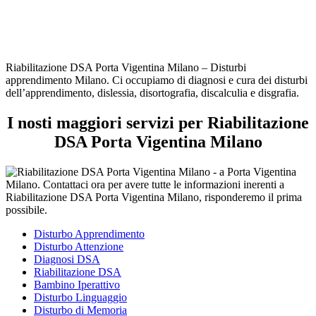
Riabilitazione DSA Porta Vigentina Milano – Disturbi
apprendimento Milano. Ci occupiamo di diagnosi e cura dei disturbi
dell’apprendimento, dislessia, disortografia, discalculia e disgrafia.
I nosti maggiori servizi per Riabilitazione
DSA Porta Vigentina Milano
Disturbo Apprendimento
Disturbo Attenzione
Diagnosi DSA
Riabilitazione DSA
Bambino Iperattivo
Disturbo Linguaggio
Disturbo di Memoria