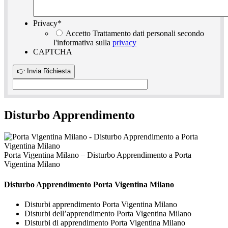
Privacy
*
Accetto Trattamento dati personali secondo
l'informativa sulla
privacy
CAPTCHA
Disturbo Apprendimento
Porta Vigentina Milano – Disturbo Apprendimento a Porta
Vigentina Milano
Disturbo Apprendimento Porta Vigentina Milano
Disturbi apprendimento Porta Vigentina Milano
Disturbi dell’apprendimento Porta Vigentina Milano
Disturbi di apprendimento Porta Vigentina Milano