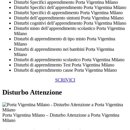
Disturbi Specifici apprendimento Porta Vigentina Milano
Disturbi Specifici dell’apprendimento Porta Vigentina Milano
Disturbi Specifici di apprendimento Porta Vigentina Milano
Disturbi dell’apprendimento sintomi Porta Vigentina Milano
Disturbi cognitivi dell’apprendimento Porta Vigentina Milano
Disturbi misto dell’apprendimento scolastico Porta Vigentina
Milano
Disturbi di apprendimento di tipo misto Porta Vigentina
Milano
Disturbi di apprendimento nei bambini Porta Vigentina
Milano
Disturbi di apprendimento scolastico Porta Vigentina Milano
Disturbi di apprendimento Test Porta Vigentina Milano
Disturbi di apprendimento cause Porta Vigentina Milano
SCRIVICI
Disturbo Attenzione
Porta Vigentina Milano – Disturbo Attenzione a Porta Vigentina
Milano