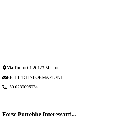
Via Torino 61 20123 Milano
RICHIEDI INFORMAZIONI
+39.0289096934
Forse Potrebbe Interessarti...