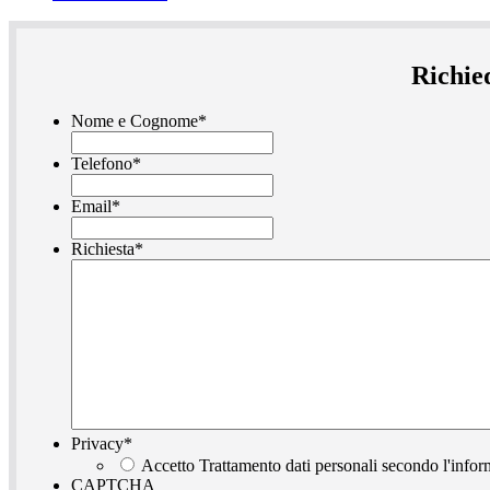
Richie
Nome e Cognome
*
Telefono
*
Email
*
Richiesta
*
Privacy
*
Accetto Trattamento dati personali secondo l'infor
CAPTCHA