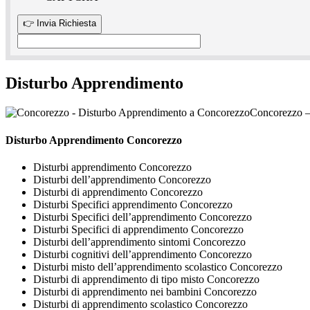
Disturbo Apprendimento
Concorezzo –
Disturbo Apprendimento Concorezzo
Disturbi apprendimento Concorezzo
Disturbi dell’apprendimento Concorezzo
Disturbi di apprendimento Concorezzo
Disturbi Specifici apprendimento Concorezzo
Disturbi Specifici dell’apprendimento Concorezzo
Disturbi Specifici di apprendimento Concorezzo
Disturbi dell’apprendimento sintomi Concorezzo
Disturbi cognitivi dell’apprendimento Concorezzo
Disturbi misto dell’apprendimento scolastico Concorezzo
Disturbi di apprendimento di tipo misto Concorezzo
Disturbi di apprendimento nei bambini Concorezzo
Disturbi di apprendimento scolastico Concorezzo