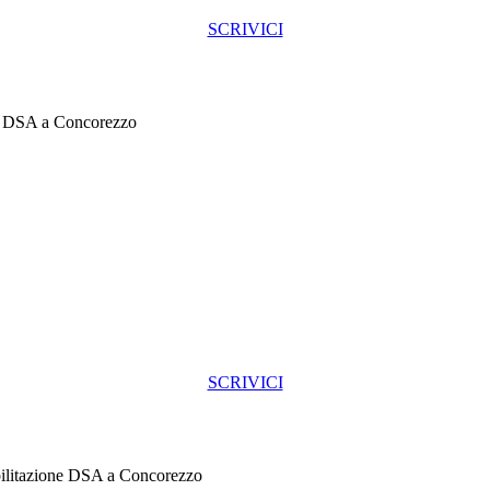
SCRIVICI
i DSA a Concorezzo
SCRIVICI
ilitazione DSA a Concorezzo