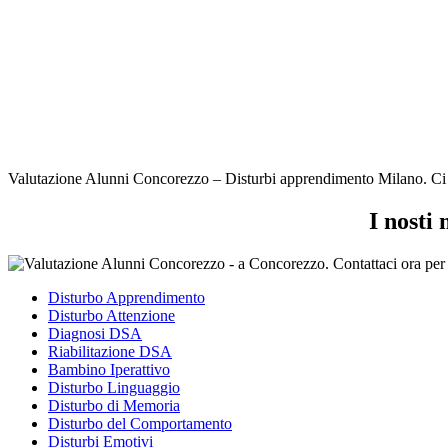
Valutazione Alunni Concorezzo – Disturbi apprendimento Milano. Ci occ
I nosti
Disturbo Apprendimento
Disturbo Attenzione
Diagnosi DSA
Riabilitazione DSA
Bambino Iperattivo
Disturbo Linguaggio
Disturbo di Memoria
Disturbo del Comportamento
Disturbi Emotivi