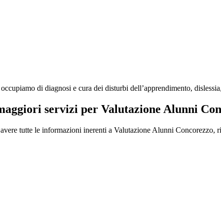
upiamo di diagnosi e cura dei disturbi dell’apprendimento, dislessia, di
 maggiori servizi per Valutazione Alunni Co