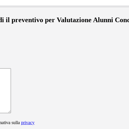
di il preventivo per Valutazione Alunni Con
mativa sulla
privacy