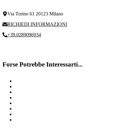
Via Torino 61 20123 Milano
RICHIEDI INFORMAZIONI
+39.0289096934
Forse Potrebbe Interessarti...
Disturbo del linguaggio
Disturbi emotivi
Disturbo specifico del linguaggio
Disturbi di Comportamento Milano
Crescita Nell’Attenzione
Contattaci
Bambini iperattivi
Valutazione Alunni Milano