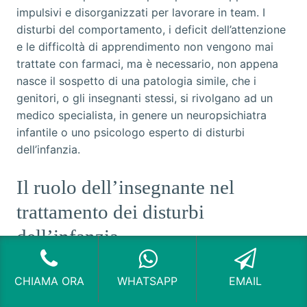
impulsivi e disorganizzati per lavorare in team. I
disturbi del comportamento, i deficit dell’attenzione
e le difficoltà di apprendimento non vengono mai
trattate con farmaci, ma è necessario, non appena
nasce il sospetto di una patologia simile, che i
genitori, o gli insegnanti stessi, si rivolgano ad un
medico specialista, in genere un neuropsichiatra
infantile o uno psicologo esperto di disturbi
dell’infanzia.
Il ruolo dell’insegnante nel
trattamento dei disturbi
dell’infanzia
Nell’ambito della
Valutazione Alunni Viale Murillo
CHIAMA ORA
WHATSAPP
EMAIL
Milano
scuole internazionali, i docenti sono spesso i