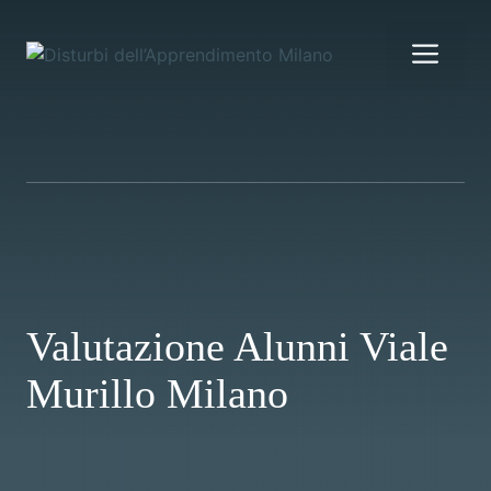
Vai
al
Me
contenuto
Valutazione Alunni Viale
Murillo Milano