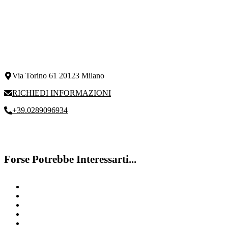
Via Torino 61 20123 Milano
RICHIEDI INFORMAZIONI
+39.0289096934
Forse Potrebbe Interessarti...
Disturbo specifico linguaggio
Riabilitazione DSA
Disturbi dell’attenzione Milano
Bambini iperattivi
Valutazione Alunni Milano