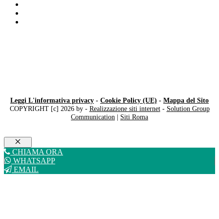
Deficit attenzione
Disturbo del linguaggio Milano
Disturbi di Comportamento Milano
Leggi L'informativa privacy
-
Cookie Policy (UE)
-
Mappa del Sito
COPYRIGHT [c] 2026 by -
Realizzazione siti internet
-
Solution Group
Communication
|
Siti Roma
Chiudi
CHIAMA ORA
WHATSAPP
EMAIL