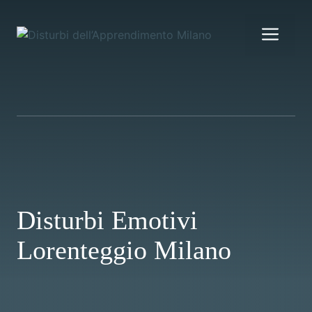
Vai
al
Me
contenuto
Disturbi Emotivi
Lorenteggio Milano