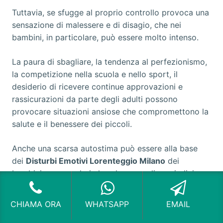
Tuttavia, se sfugge al proprio controllo provoca una
sensazione di malessere e di disagio, che nei
bambini, in particolare, può essere molto intenso.
La paura di sbagliare, la tendenza al perfezionismo,
la competizione nella scuola e nello sport, il
desiderio di ricevere continue approvazioni e
rassicurazioni da parte degli adulti possono
provocare situazioni ansiose che compromettono la
salute e il benessere dei piccoli.
Anche una scarsa autostima può essere alla base
dei
Disturbi Emotivi Lorenteggio Milano
dei
bambini, generando in loro la paura di un giudizio
negativo o di una critica.
CHIAMA ORA
WHATSAPP
EMAIL
L’ansia nei bambini si esprime spesso con un disagio
apparentemente fisico, provocando sintomi