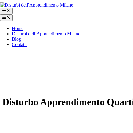
Vai
al
Menu
contenuto
Menu
Home
Disturbi dell’Apprendimento Milano
Blog
Contatti
Disturbo Apprendimento Quarti