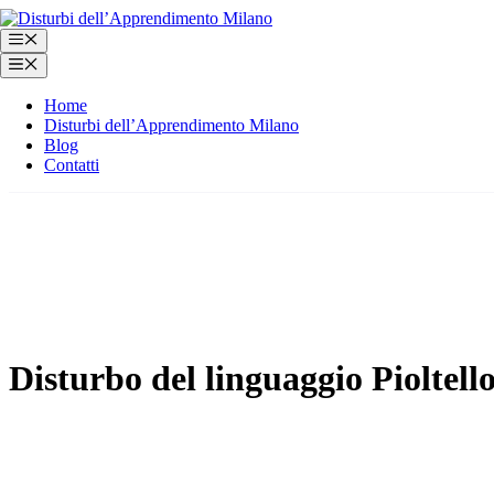
Vai
al
Menu
contenuto
Menu
Home
Disturbi dell’Apprendimento Milano
Blog
Contatti
Disturbo del linguaggio Pioltell