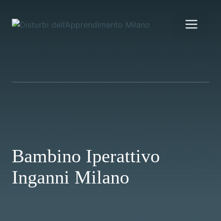
Vai
al
Me
contenuto
Bambino Iperattivo
Inganni Milano