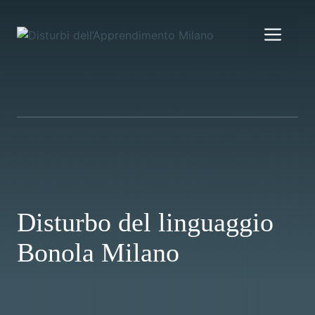
Vai
al
Me
contenuto
Disturbo del linguaggio
Bonola Milano