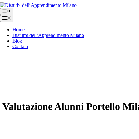
Vai
al
Menu
contenuto
Menu
Home
Disturbi dell’Apprendimento Milano
Blog
Contatti
Valutazione Alunni Portello Mi